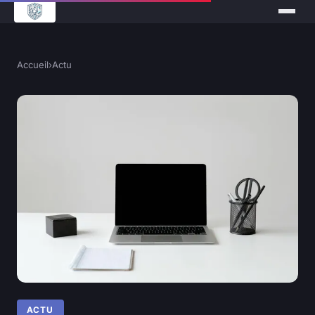
Accueil
›
Actu
ACTU