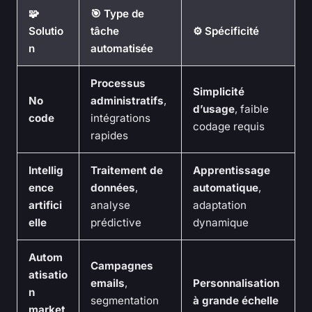
🧩
🎯 Type de
Solutio
tâche
⚙️ Spécificité
n
automatisée
Processus
Simplicité
No
administratifs
,
d’usage
, faible
code
intégrations
codage requis
rapides
Intellig
Traitement de
Apprentissage
ence
données
,
automatique
,
artifici
analyse
adaptation
elle
prédictive
dynamique
Autom
Campagnes
atisatio
emails
,
Personnalisation
n
segmentation
à grande échelle
market