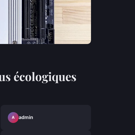
us écologiques
admin
A