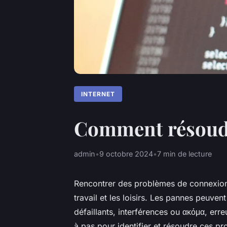
INTERNET
Comment résoudr
admin
•
9 octobre 2024
•
7 min de lecture
Rencontrer des problèmes de connexion In
travail et les loisirs. Les pannes peuven
défaillants, interférences ou ακόμα, er
à pas pour identifier et résoudre ces 