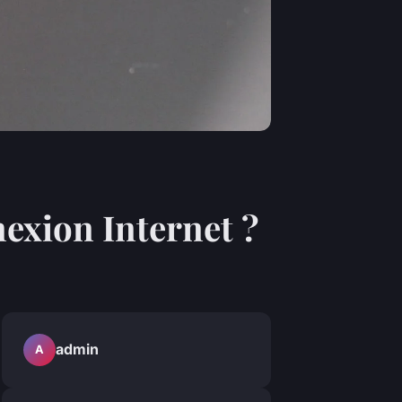
exion Internet ?
admin
A